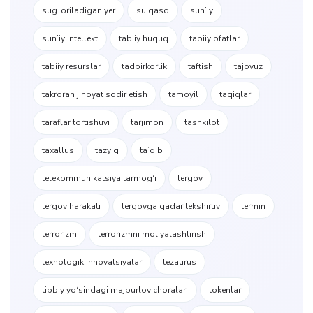
sugʻoriladigan yer
suiqasd
sunʼiy
sunʼiy intellekt
tabiiy huquq
tabiiy ofatlar
tabiiy resurslar
tadbirkorlik
taftish
tajovuz
takroran jinoyat sodir etish
tamoyil
taqiqlar
taraflar tortishuvi
tarjimon
tashkilot
taxallus
tazyiq
taʼqib
telekommunikatsiya tarmog‘i
tergov
tergov harakati
tergovga qadar tekshiruv
termin
terrorizm
terrorizmni moliyalashtirish
texnologik innovatsiyalar
tezaurus
tibbiy yo‘sindagi majburlov choralari
tokenlar