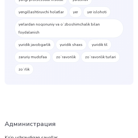
yengillashtiruvchi holatlar
yer
yer islohoti
yerlardan noqonuniy va oʻzboshimchalik bilan
foydalanish
yuridik javobgarlik
yuridik shaxs
yuridik til
zaruriy mudofaa
zoʻravonlik
zoʻravonlik turlari
zoʻrlik
Администрация
Ko’p uchraydigan savollar