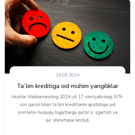
19.09.2024
Taʼlim kreditiga oid muhim yangiliklar
Vazirlar Mahkamasining 2024-yil 17-sentyabrdagi 579-
son qarori bilan taʼlim kreditlarini ajratishga oid
normativ-huquqiy hujjatlarga qator oʻzgartish va
qoʻshimchalar kiritildi.