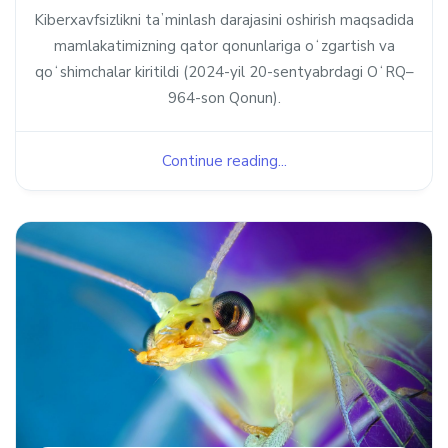
Kiberxavfsizlikni taʼminlash darajasini oshirish maqsadida
mamlakatimizning qator qonunlariga oʻzgartish va
qoʻshimchalar kiritildi (2024-yil 20-sentyabrdagi OʻRQ–
964-son Qonun).
Continue reading...