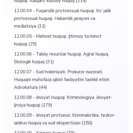
huquqi. Xalqaro xususiy huquq
(214)
12.00.04 - Fuqarolik protsessual huquqi. Xoʻjalik
protsessual huquqi. Hakamlik jarayoni va
mediatsiya
(32)
12.00.05 - Mehnat huquqi. Ijtimoiy ta’minot
huquqi
(25)
12.00.06 - Tabiiy resurslar huquqi. Agrar huquq.
Ekologik huquq
(31)
12.00.07 - Sud hokimiyati. Prokuror nazorati.
Huquqni muhofaza qilish faoliyatini tashkil etish.
Advokatura
(44)
12.00.08 - Jinoyat huquqi. Kriminologiya. Jinoyat-
ijroiya huquqi
(179)
12.00.09 - Jinoyat protsessi. Kriminalistika, tezkor-
qidiruv huquq va sud ekspertizasi
(150)
12.00.10 - Xalqaro huquq
(73)