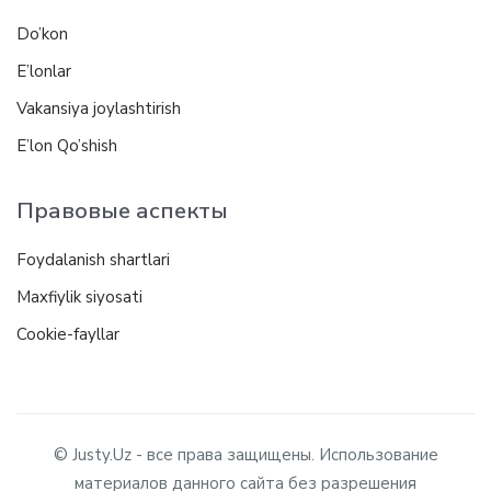
Do’kon
E’lonlar
Vakansiya joylashtirish
E’lon Qo’shish
Правовые аспекты
Foydalanish shartlari
Maxfiylik siyosati
Cookie-fayllar
© Justy.Uz - все права защищены. Использование
материалов данного сайта без разрешения