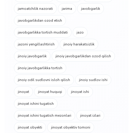
jamoatchilik nazorati
jarima
javobgarlik
javobgarlikdan ozod etish
javobgarlikka tortish muddati
jazo
jazoni yengillashtirish
jinoiy harakatsizlik
jinoiy javobgarlik
jinoiy javobgarlikdan ozod qilish
jinoiy javobgarlikka tortish
jinoiy odil sudlovni isloh qilish
jinoiy sudlov ishi
jinoyat
jinoyat huquqi
jinoyat ishi
jinoyat ishini tugatish
jinoyat ishini tugatish mezonlari
jinoyat izlari
jinoyat obyekti
jinoyat obyektiv tomoni