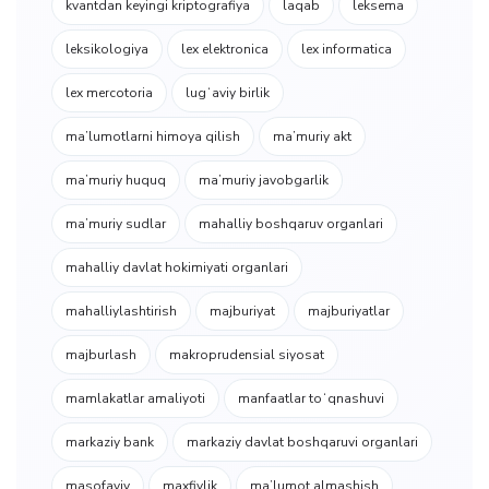
kvantdan keyingi kriptografiya
laqab
leksema
leksikologiya
lex elektronica
lex informatica
lex mercotoria
lugʻaviy birlik
ma’lumotlarni himoya qilish
ma’muriy akt
ma’muriy huquq
ma’muriy javobgarlik
ma’muriy sudlar
mahalliy boshqaruv organlari
mahalliy davlat hokimiyati organlari
mahalliylashtirish
majburiyat
majburiyatlar
majburlash
makroprudensial siyosat
mamlakatlar amaliyoti
manfaatlar toʻqnashuvi
markaziy bank
markaziy davlat boshqaruvi organlari
masofaviy
maxfiylik
maʼlumot almashish