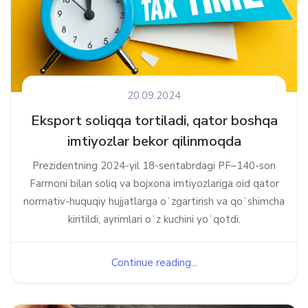
20.09.2024
Eksport soliqqa tortiladi, qator boshqa
imtiyozlar bekor qilinmoqda
Prezidentning 2024-yil 18-sentabrdagi PF–140-son
Farmoni bilan soliq va bojxona imtiyozlariga oid qator
normativ-huquqiy hujjatlarga oʻzgartirish va qoʻshimcha
kiritildi, ayrimlari oʻz kuchini yoʻqotdi.
Continue reading...