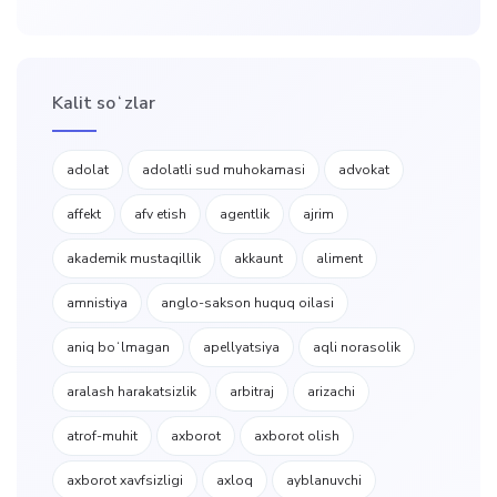
Kalit soʻzlar
adolat
adolatli sud muhokamasi
advokat
affekt
afv etish
agentlik
ajrim
akademik mustaqillik
akkaunt
aliment
amnistiya
anglo-sakson huquq oilasi
aniq boʻlmagan
apellyatsiya
aqli norasolik
aralash harakatsizlik
arbitraj
arizachi
atrof-muhit
axborot
axborot olish
axborot xavfsizligi
axloq
ayblanuvchi