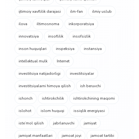
ijtimoiy xavflilik darajasi
ilm-fan
ilmiy uslub
ilova
iltimosnoma
inkorporatsiya
innovatsiya
insoflilik
insofsizlik
inson huquqlari
inspeksiya
instansiya
intellektual mulk
Internet
investitsiya natijadorligi
investitsiyalar
investitsiyalarni himoya qilish
ish beruvchi
ishonch
ishtirokchilik
ishtirokchining maqomi
islohot
islom huquqi
issiqlik energiyasi
isteʼmol qilish
jabrlanuvchi
jamiyat
jamiyat manfaatlari
jamoat joyi
jamoat tartibi