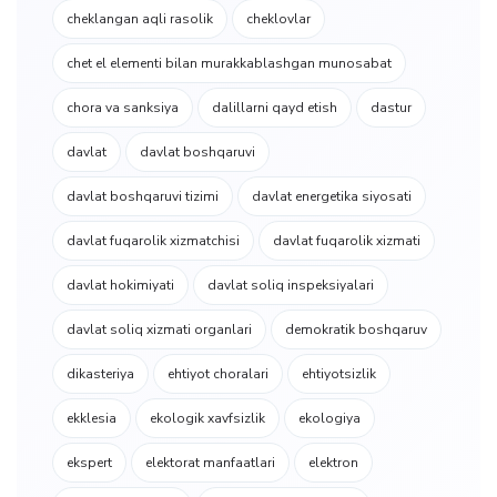
cheklangan aqli rasolik
cheklovlar
chet el elementi bilan murakkablashgan munosabat
chora va sanksiya
dalillarni qayd etish
dastur
davlat
davlat boshqaruvi
davlat boshqaruvi tizimi
davlat energetika siyosati
davlat fuqarolik xizmatchisi
davlat fuqarolik xizmati
davlat hokimiyati
davlat soliq inspeksiyalari
davlat soliq xizmati organlari
demokratik boshqaruv
dikasteriya
ehtiyot choralari
ehtiyotsizlik
ekklesia
ekologik xavfsizlik
ekologiya
ekspert
elektorat manfaatlari
elektron