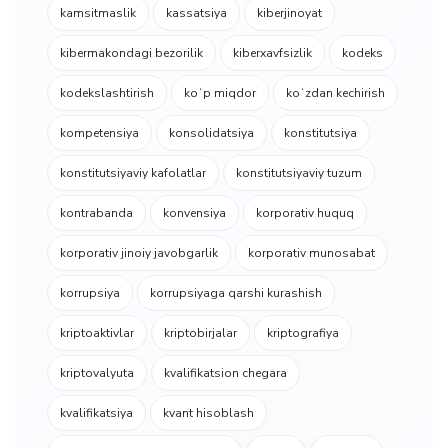
kamsitmaslik
kassatsiya
kiberjinoyat
kibermakondagi bezorilik
kiberxavfsizlik
kodeks
kodekslashtirish
koʻp miqdor
koʻzdan kechirish
kompetensiya
konsolidatsiya
konstitutsiya
konstitutsiyaviy kafolatlar
konstitutsiyaviy tuzum
kontrabanda
konvensiya
korporativ huquq
korporativ jinoiy javobgarlik
korporativ munosabat
korrupsiya
korrupsiyaga qarshi kurashish
kriptoaktivlar
kriptobirjalar
kriptografiya
kriptovalyuta
kvalifikatsion chegara
kvalifikatsiya
kvant hisoblash