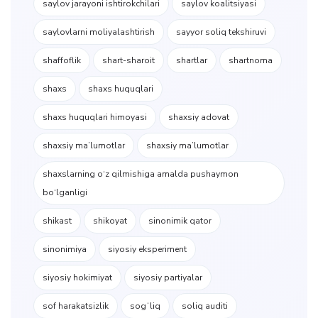
saylov jarayoni ishtirokchilari
saylov koalitsiyasi
saylovlarni moliyalashtirish
sayyor soliq tekshiruvi
shaffoflik
shart-sharoit
shartlar
shartnoma
shaxs
shaxs huquqlari
shaxs huquqlari himoyasi
shaxsiy adovat
shaxsiy ma’lumotlar
shaxsiy maʼlumotlar
shaxslarning o‘z qilmishiga amalda pushaymon
bo‘lganligi
shikast
shikoyat
sinonimik qator
sinonimiya
siyosiy eksperiment
siyosiy hokimiyat
siyosiy partiyalar
sof harakatsizlik
sogʻliq
soliq auditi