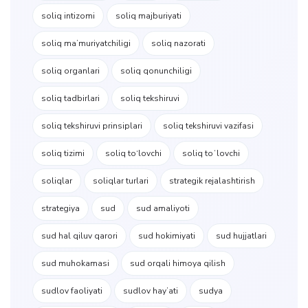
soliq intizomi
soliq majburiyati
soliq maʼmuriyatchiligi
soliq nazorati
soliq organlari
soliq qonunchiligi
soliq tadbirlari
soliq tekshiruvi
soliq tekshiruvi prinsiplari
soliq tekshiruvi vazifasi
soliq tizimi
soliq to‘lovchi
soliq toʻlovchi
soliqlar
soliqlar turlari
strategik rejalashtirish
strategiya
sud
sud amaliyoti
sud hal qiluv qarori
sud hokimiyati
sud hujjatlari
sud muhokamasi
sud orqali himoya qilish
sudlov faoliyati
sudlov hayʼati
sudya