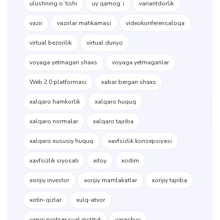
ulushning oʻtishi
uy qamogʻi
variantdorlik
vazir
vazirlar mahkamasi
videokonferensaloqa
virtual bezorilik
virtual dunyo
voyaga yetmagan shaxs
voyaga yetmaganlar
Web 2.0 platformasi
xabar bergan shaxs
xalqaro hamkorlik
xalqaro huquq
xalqaro normalar
xalqaro tajriba
xalqaro xususiy huquq
xavfsizlik konsepsiyasi
xavfsizlik siyosati
xitoy
xodim
xorijiy investor
xorijiy mamlakatlar
xorijiy tajriba
xotin-qizlar
xulq-atvor
yangi protsessual institut
yarashuv