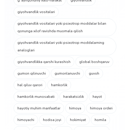
gʻayriqonuniy xatti-harakat
giyohvandlik
giyohvandlik vositalari
giyohvandlik vositalari yoki psixotrop moddalar bilan
qonunga xilof ravishda muomala qilish
giyohvandlik vositalari yoki psixotrop moddalarning
analoglari
giyohvandlikka qarshi kurashish
global boshqaruv
gumon qilinuvchi
gumonlanuvchi
guvoh
hal qiluv qarori
hamkorlik
hamkorlik munosabati
harakatsizlik
hayot
hayotiy muhim manfaatlar
himoya
himoya orderi
himoyachi
hodisa joyi
hokimiyat
homila