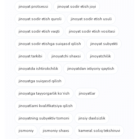
jinoyat protsessi
jinoyat sodir etish joyi
jinoyat sodir etish quroli
jinoyat sodir etish usuli
jinoyat sodir etish vaqti
jinoyat sodir etish vositasi
jinoyat sodir etishga suiqasd qilish
jinoyat subyekti
jinoyat tarkibi
jinoyatchi shaxsi
jinoyatchilik
jinoyatda ishtirokchilik
jinoyatdan ixtiyoriy qaytish
jinoyatga suiqasd qilish
jinoyatga tayyorgarlik ko‘rish
jinoyatlar
jinoyatlarni kvalifikatsiya qilish
jinoyatning subyektiv tomoni
jinsiy daxlsizlik
jismoniy
jismoniy shaxs
kameral soliq tekshiruvi