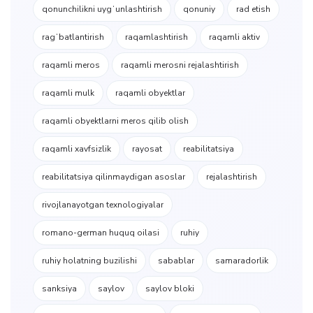
qonunchilikni uygʻunlashtirish
qonuniy
rad etish
ragʻbatlantirish
raqamlashtirish
raqamli aktiv
raqamli meros
raqamli merosni rejalashtirish
raqamli mulk
raqamli obyektlar
raqamli obyektlarni meros qilib olish
raqamli xavfsizlik
rayosat
reabilitatsiya
reabilitatsiya qilinmaydigan asoslar
rejalashtirish
rivojlanayotgan texnologiyalar
romano-german huquq oilasi
ruhiy
ruhiy holatning buzilishi
sabablar
samaradorlik
sanksiya
saylov
saylov bloki