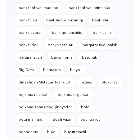
bank faoliyati maqsadi
bank faoliyati prinsiplari
bank filiali
bank huquqbuzarligi
bank ishi
bank nazorati
bank qonunchiligi
bank tizimi
bank turlari
bank vazifalari
barqaror rivojlanish
bartaraf etish
bayonnoma
bezorilik
Big Data
bir makon
bir yoʻl
Birlashgan Millatlar Tashkiloti
biznes
blokcheyn
bojxona nazorati
bojxona organlari
bojxona sohasidagi jinoyatlar
bola
bola manfaati
Bosh vazir
boshqa joy
boshqaruv
bule
buyurtmachi