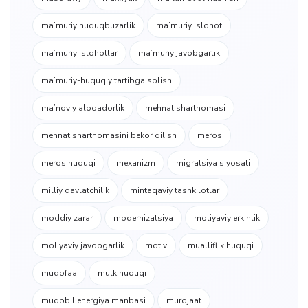
maʼmuriy huquqbuzarlik
maʼmuriy islohot
maʼmuriy islohotlar
maʼmuriy javobgarlik
maʼmuriy-huquqiy tartibga solish
maʼnoviy aloqadorlik
mehnat shartnomasi
mehnat shartnomasini bekor qilish
meros
meros huquqi
mexanizm
migratsiya siyosati
milliy davlatchilik
mintaqaviy tashkilotlar
moddiy zarar
modernizatsiya
moliyaviy erkinlik
moliyaviy javobgarlik
motiv
mualliflik huquqi
mudofaa
mulk huquqi
muqobil energiya manbasi
murojaat