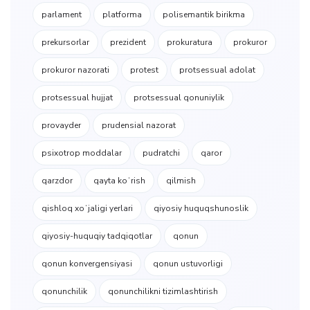
parlament
platforma
polisemantik birikma
prekursorlar
prezident
prokuratura
prokuror
prokuror nazorati
protest
protsessual adolat
protsessual hujjat
protsessual qonuniylik
provayder
prudensial nazorat
psixotrop moddalar
pudratchi
qaror
qarzdor
qayta koʻrish
qilmish
qishloq xoʻjaligi yerlari
qiyosiy huquqshunoslik
qiyosiy-huquqiy tadqiqotlar
qonun
qonun konvergensiyasi
qonun ustuvorligi
qonunchilik
qonunchilikni tizimlashtirish