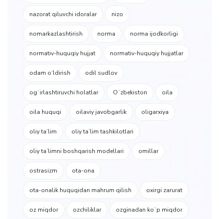
nazorat qiluvchi idoralar
nizo
nomarkazlashtirish
norma
norma ijodkorligi
normativ-huquqiy hujjat
normativ-huquqiy hujjatlar
odam o‘ldirish
odil sudlov
ogʻirlashtiruvchi holatlar
Oʻzbekiston
oila
oila huquqi
oilaviy javobgarlik
oligarxiya
oliy taʼlim
oliy taʼlim tashkilotlari
oliy taʼlimni boshqarish modellari
omillar
ostrasizm
ota-ona
ota-onalik huquqidan mahrum qilish
oxirgi zarurat
oz miqdor
ozchiliklar
ozginadan koʻp miqdor