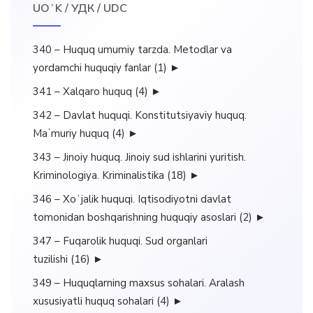
UOʻK / УДК / UDC
340 – Huquq umumiy tarzda. Metodlar va
yordamchi huquqiy fanlar
(1)
►
341 – Xalqaro huquq
(4)
►
342 – Davlat huquqi. Konstitutsiyaviy huquq.
Maʼmuriy huquq
(4)
►
343 – Jinoiy huquq. Jinoiy sud ishlarini yuritish.
Kriminologiya. Kriminalistika
(18)
►
346 – Xoʻjalik huquqi. Iqtisodiyotni davlat
tomonidan boshqarishning huquqiy asoslari
(2)
►
347 – Fuqarolik huquqi. Sud organlari
tuzilishi
(16)
►
349 – Huquqlarning maxsus sohalari. Aralash
xususiyatli huquq sohalari
(4)
►