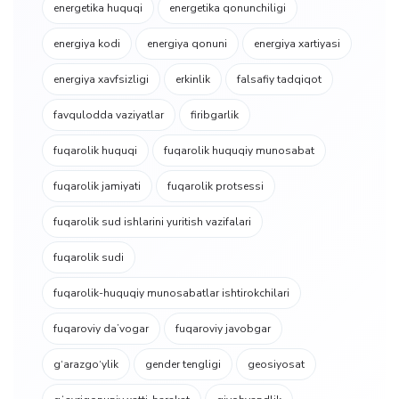
energetika huquqi
energetika qonunchiligi
energiya kodi
energiya qonuni
energiya xartiyasi
energiya xavfsizligi
erkinlik
falsafiy tadqiqot
favqulodda vaziyatlar
firibgarlik
fuqarolik huquqi
fuqarolik huquqiy munosabat
fuqarolik jamiyati
fuqarolik protsessi
fuqarolik sud ishlarini yuritish vazifalari
fuqarolik sudi
fuqarolik-huquqiy munosabatlar ishtirokchilari
fuqaroviy da’vogar
fuqaroviy javobgar
g‘arazgo‘ylik
gender tengligi
geosiyosat