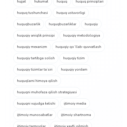
hujjat
hukumat
huquq
huquq prinsiplari
huquq tushunchasi
huquq ustuvorligi
huquqbuzarlik
huquqbuzarliklar
huquqiy
huquqiy aniqlik prinsipi
huquqiy metodologiya
huquqiy mexanizm
huquqiy qoʻllab-quvvatlash
huquqiy tartibga solish
huquqiy tizim
huquqiy tizimlar taʼsiri
huquqiy yordam
huquqlarni himoya qilish
huquqni muhofaza qilish strategiyasi
huquqni vujudga kelishi
ijtimoiy media
ijtimoiy munosabatlar
ijtimoiy shartnoma
ijtimoiy tarmoqlar
ijtimoiy xavfli qilmish