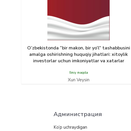
O‘zbekistonda “bir makon, bir yo‘l” tashabbusini
amalga oshirishning huquqiy jihatlari: xitoylik
investorlar uchun imkoniyatlar va xatarlar
Ilmiy maqola
Xun Veysin
Администрация
Ko’p uchraydigan