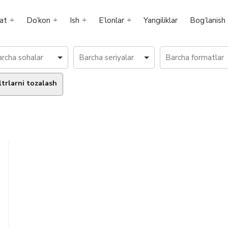
at
Do’kon
Ish
E’lonlar
Yangiliklar
Bog’lanish
ltrlarni tozalash