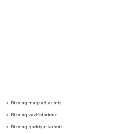
QADRIYATLAR
Justy.Uz platformasi O’zbekiston va MDH mamlakatlari
yuristlari kasbiy hamjamiyatlarning qadriyatlarini saqlab qolish
va ularni rivojlantirish maqsadida yaratilgan.
Bizning maqsadlarimiz
Bizning vazifalarimiz
Bizning qadriyatlarimiz