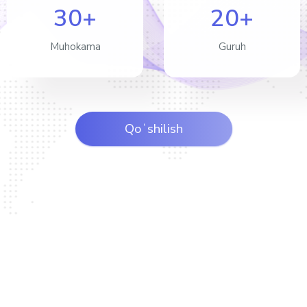
30+
20+
Muhokama
Guruh
Qoʻshilish
MAQSAD, VAZIFA VA