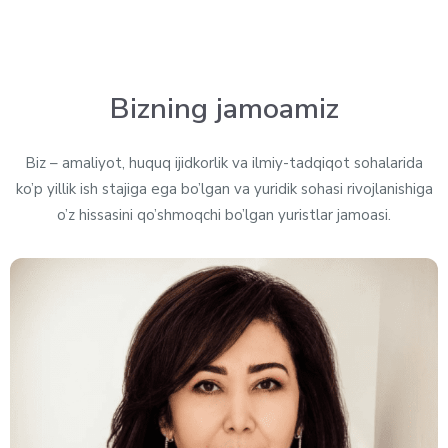
Bizning jamoamiz
Biz – amaliyot, huquq ijidkorlik va ilmiy-tadqiqot sohalarida
ko’p yillik ish stajiga ega bo’lgan va yuridik sohasi rivojlanishiga
o’z hissasini qo’shmoqchi bo’lgan yuristlar jamoasi.