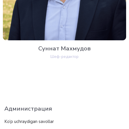
Суннат Махмудов
Шеф-редактор
Администрация
Ko’p uchraydigan savollar