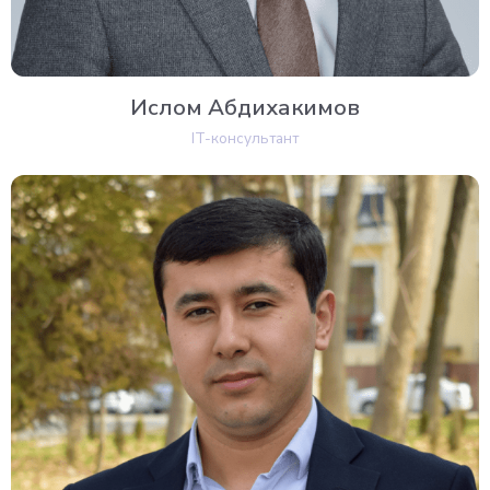
Ислом Абдихакимов
IT-консультант