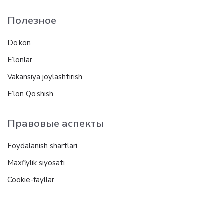
Полезное
Do’kon
E’lonlar
Vakansiya joylashtirish
E’lon Qo’shish
Правовые аспекты
Foydalanish shartlari
Maxfiylik siyosati
Cookie-fayllar