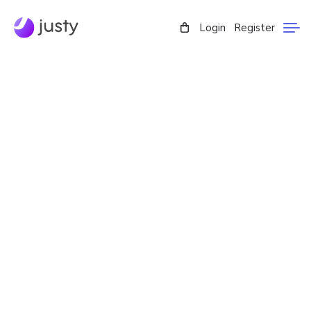
Login
Register
BIZ BILAN BOGʻLANING
Justy.Uz – huquqshunoslarning onlayn hamjamiyati ma’muriyati
doimo muloqot uchun ochiqdir, platformani takomillashtirish va
rivojlanishi uchun maksimal darajada intiladi hamda o’zaro
manfaatli hamkorlik va kollaboratsiyalar uchun tayyor.