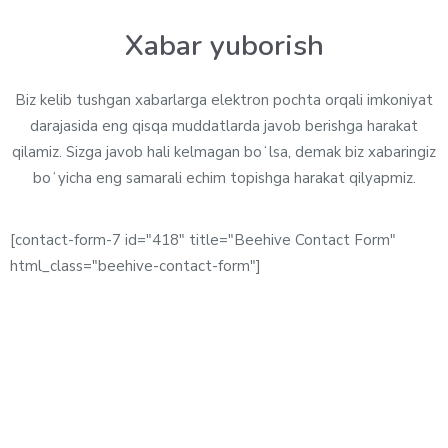
Xabar yuborish
Biz kelib tushgan xabarlarga elektron pochta orqali imkoniyat
darajasida eng qisqa muddatlarda javob berishga harakat
qilamiz. Sizga javob hali kelmagan boʻlsa, demak biz xabaringiz
boʻyicha eng samarali echim topishga harakat qilyapmiz.
[contact-form-7 id="418" title="Beehive Contact Form"
html_class="beehive-contact-form"]