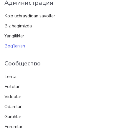
Администрация
Ko’p uchraydigan savollar
Biz haqimizda
Yangiliklar
Bog’lanish
Сообщество
Lenta
Fotolar
Videolar
Odamlar
Guruhlar
Forumlar