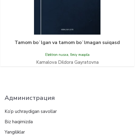
Tamom boʻlgan va tamom boʻlmagan suiqasd
Elektron nusxa
,
Ilmiy maqola
Kamalova Dildora Gayratovna
Администрация
Ko’p uchraydigan savollar
Biz haqimizda
Yangiliklar