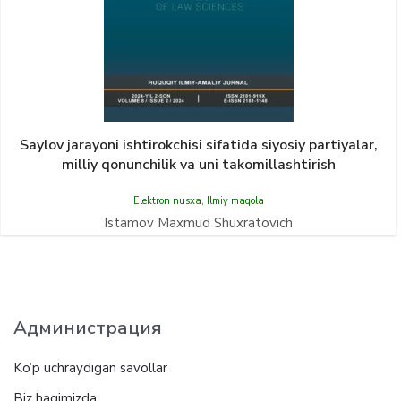
Saylov jarayoni ishtirokchisi sifatida siyosiy partiyalar,
milliy qonunchilik va uni takomillashtirish
Elektron nusxa
,
Ilmiy maqola
Istamov Maxmud Shuxratovich
Администрация
Ko’p uchraydigan savollar
Biz haqimizda