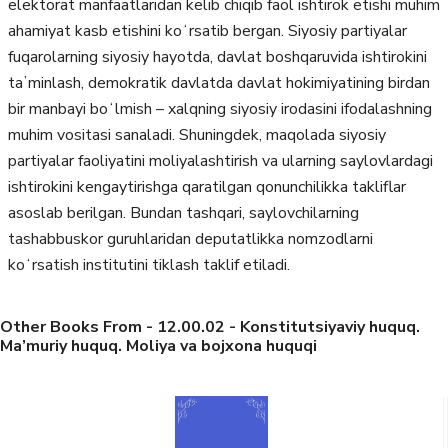
elektorat manfaatlaridan kelib chiqib faol ishtirok etishi muhim
ahamiyat kasb etishini koʻrsatib bergan. Siyosiy partiyalar
fuqarolarning siyosiy hayotda, davlat boshqaruvida ishtirokini
taʼminlash, demokratik davlatda davlat hokimiyatining birdan
bir manbayi boʻlmish – xalqning siyosiy irodasini ifodalashning
muhim vositasi sanaladi. Shuningdek, maqolada siyosiy
partiyalar faoliyatini moliyalashtirish va ularning saylovlardagi
ishtirokini kengaytirishga qaratilgan qonunchilikka takliflar
asoslab berilgan. Bundan tashqari, saylovchilarning
tashabbuskor guruhlaridan deputatlikka nomzodlarni
koʻrsatish institutini tiklash taklif etiladi.
Other Books From - 12.00.02 - Konstitutsiyaviy huquq.
Ma’muriy huquq. Moliya va bojxona huquqi