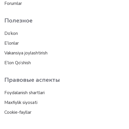
Forumlar
Полезное
Do’kon
E’lonlar
Vakansiya joylashtirish
E’lon Qo’shish
Правовые аспекты
Foydalanish shartlari
Maxfiylik siyosati
Cookie-fayllar