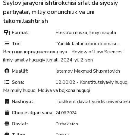
Saylov jarayoni ishtirokchisi sifatida siyosiy
partiyalar, milliy qonunchilik va uni
takomillashtirish
Format:
Elektron nusxa
Ilmiy maqola
,
Tur:
“Yuridik fanlar axborotnomasi -
Вестник юридических наук - Review of Law Sciences”
ilmiy-amaliy huquqiy jurnali, 2024-yil 2-son
Muallif:
Istamov Maxmud Shuxratovich
Soha:
12.00.02 - Konstitutsiyaviy huquq.
Ma’muriy huquq. Moliya va bojxona huquqi
Nashriyot:
Toshkent davlat yuridik universiteti
Chop etilgan sana:
24.06.2024
Davlat:
O'zbekiston
Tillar: