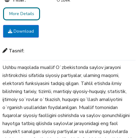
O'zbek
More Details
Download
Tasnif:
Ushbu maqolada muallif Oʻzbekistonda saylov jarayoni
ishtirokchisi sifatida siyosiy partiyalar, ularning maqomi,
elektorati funksiyasini tadqiq qilgan. Tahlil etishda ilmiy
bilishning tarixiy, tizimli, mantiqiy qiyosiy-huquqiy, statistik,
ijtimoiy soʻrovlar oʻtkazish, huquqni qoʻllash amaliyotini
oʻrganish usullaridan foydalanilgan. Muallif tomonidan
fuqarolar siyosiy faolligini oshirishda va saylov qonunchiligini
hayotga tatbiq qilishda saylovlar jarayonidagi eng faol
subyekt sanalgan siyosiy partiyalar va ularning saylovlarda