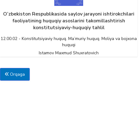
O‘zbekiston Respublikasida saylov jarayoni ishtirokchilari
faoliyatining huquqiy asoslarini takomillashtirish
konstitutsiyaviy-huquqiy tahlil
12.00.02 - Konstitutsiyaviy huquq. Ma’muriy huquq. Moliya va bojxona
huquqi
Istamov Maxmud Shuxratovich
Orqaga