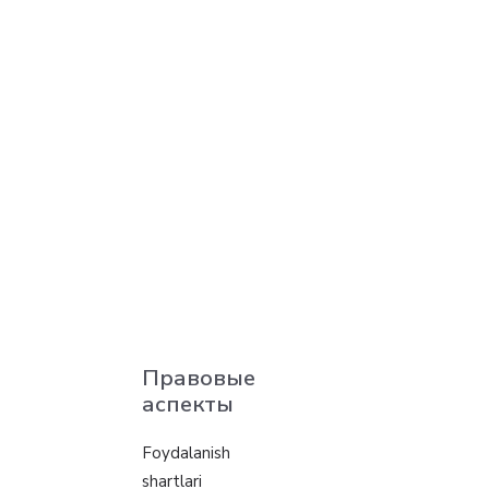
Правовые
аспекты
Foydalanish
shartlari