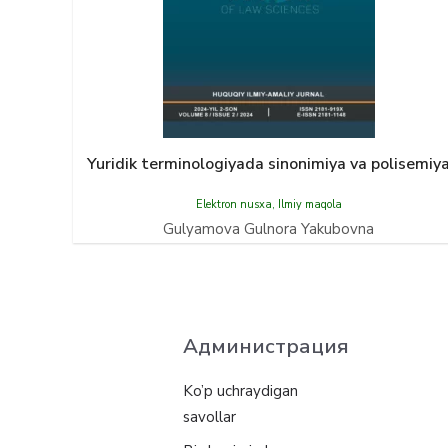
Yuridik terminologiyada sinonimiya va polisemiy
Elektron nusxa
,
Ilmiy maqola
Gulyamova Gulnora Yakubovna
Администрация
Ko’p uchraydigan
savollar