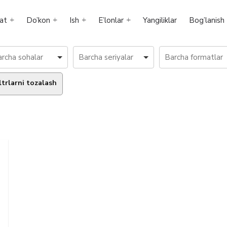
at
Do’kon
Ish
E’lonlar
Yangiliklar
Bog’lanish
ltrlarni tozalash