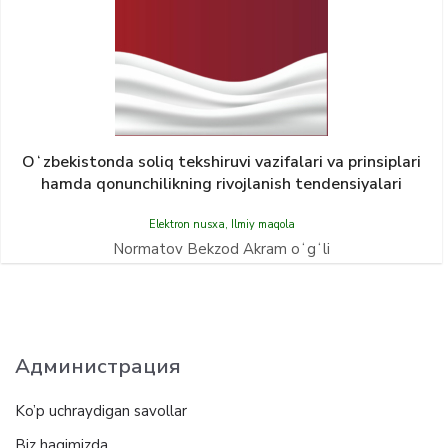
Oʻzbekistonda soliq tekshiruvi vazifalari va prinsiplari
hamda qonunchilikning rivojlanish tendensiyalari
Elektron nusxa
,
Ilmiy maqola
Normatov Bekzod Akram oʻgʻli
Администрация
Ko’p uchraydigan savollar
Biz haqimizda