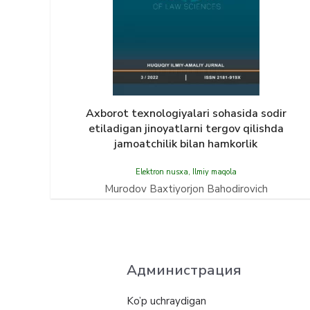
Axborot texnologiyalari sohasida sodir
etiladigan jinoyatlarni tergov qilishda
jamoatchilik bilan hamkorlik
Elektron nusxa
,
Ilmiy maqola
Murodov Baxtiyorjon Bahodirovich
Администрация
Ko’p uchraydigan