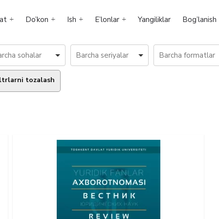
at
Do’kon
Ish
E’lonlar
Yangiliklar
Bog’lanish
ltrlarni tozalash