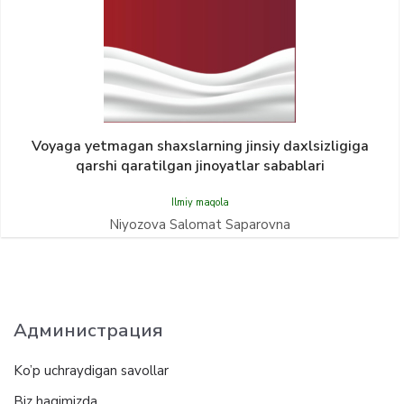
Voyaga yetmagan shaxslarning jinsiy daxlsizligiga
qarshi qaratilgan jinoyatlar sabablari
Ilmiy maqola
Niyozova Salomat Saparovna
Администрация
Ko’p uchraydigan savollar
Biz haqimizda