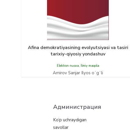
Afina demokratiyasining evolyutsiyasi va tasiri
tarixiy-qiyosiy yondashuv
Elektron nusxa
,
Ilmiy maqola
Amirov Sanjar Ilyos oʻgʻli
Администрация
Ko’p uchraydigan
savollar