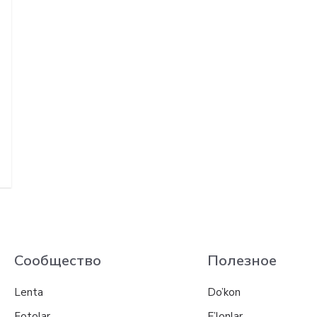
Сообщество
Полезное
Lenta
Do’kon
Fotolar
E’lonlar