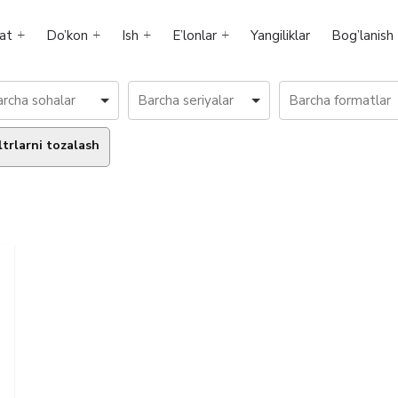
at
Do’kon
Ish
E’lonlar
Yangiliklar
Bog’lanish
ltrlarni tozalash