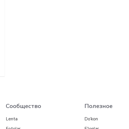
Сообщество
Полезное
Lenta
Do’kon
Fotolar
E’lonlar