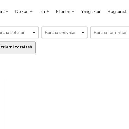
at
Do’kon
Ish
E’lonlar
Yangiliklar
Bog’lanish
ltrlarni tozalash