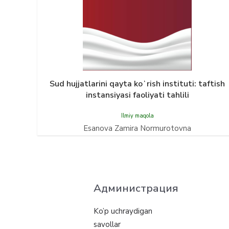
Sud hujjatlarini qayta koʻrish instituti: taftish
instansiyasi faoliyati tahlili
Ilmiy maqola
Esanova Zamira Normurotovna
Администрация
Ko’p uchraydigan
savollar