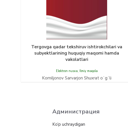
Tergovga qadar tekshiruv ishtirokchilari va
subyektlarining huquqiy maqomi hamda
vakolatlari
Elektron nusxa
,
Ilmiy maqola
Komiljonov Sarvarjon Shuxrat oʻgʻli
Администрация
Ko’p uchraydigan