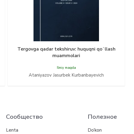
Tergovga qadar tekshiruv: huquqni qoʻllash
muammolari
Ilmiy maqola
Ataniyazov Jasurbek Kurbanbayevich
Сообщество
Полезное
Lenta
Do’kon