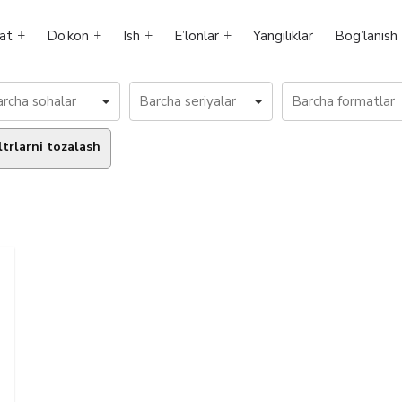
at
Do’kon
Ish
E’lonlar
Yangiliklar
Bog’lanish
ltrlarni tozalash