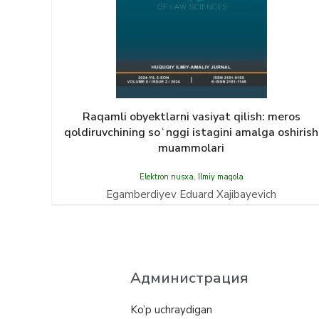
Raqamli obyektlarni vasiyat qilish: meros
qoldiruvchining soʻnggi istagini amalga oshirish
muammolari
Elektron nusxa
,
Ilmiy maqola
Egamberdiyev Eduard Xajibayevich
Администрация
Ko’p uchraydigan