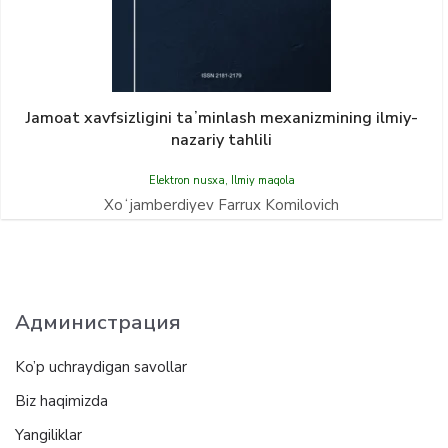
Jamoat xavfsizligini taʼminlash mexanizmining ilmiy-
nazariy tahlili
Elektron nusxa
,
Ilmiy maqola
Xoʻjamberdiyev Farrux Komilovich
Администрация
Ko’p uchraydigan savollar
Biz haqimizda
Yangiliklar