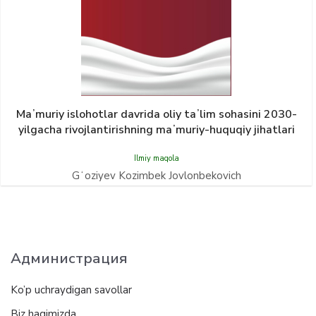
Maʼmuriy islohotlar davrida oliy taʼlim sohasini 2030-
yilgacha rivojlantirishning maʼmuriy-huquqiy jihatlari
Ilmiy maqola
Gʻoziyev Kozimbek Jovlonbekovich
Администрация
Ko’p uchraydigan savollar
Biz haqimizda