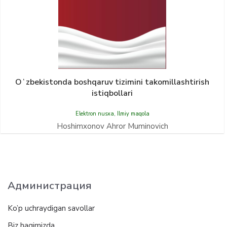
Oʻzbekistonda boshqaruv tizimini takomillashtirish
istiqbollari
Elektron nusxa
,
Ilmiy maqola
Hoshimxonov Ahror Muminovich
Администрация
Ko’p uchraydigan savollar
Biz haqimizda