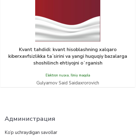
Kvant tahdidi: kvant hisoblashning xalqaro
kiberxavfsizlikka taʼsirini va yangi huquqiy bazalarga
shoshilinch ehtiyojni oʻrganish
Elektron nusxa
,
Ilmiy maqola
Gulyamov Said Saidaxrorovich
Администрация
Ko’p uchraydigan savollar