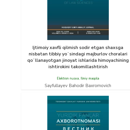
Ijtimoiy xavfli qilmish sodir etgan shaxsga
nisbatan tibbiy yoʻsindagi majburlov choralari
qoʻllanayotgan jinoyat ishlarida himoyachining
ishtirokini takomillashtirish
Elektron nusxa
,
Ilmiy maqola
Sayfullayev Bahodir Baxromovich