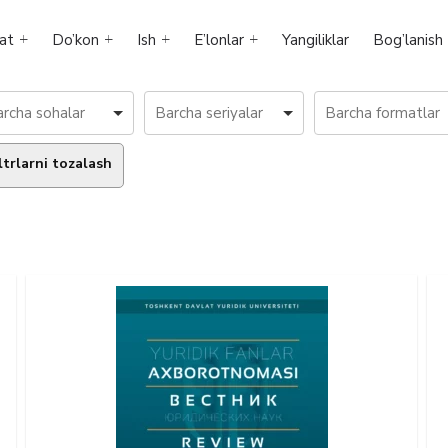
at
Do’kon
Ish
E’lonlar
Yangiliklar
Bog’lanish
ltrlarni tozalash