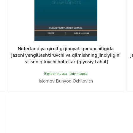
Niderlandiya qirolligi jinoyat qonunchiligida
jazoni yengillashtiruvchi va qilmishning jinoiyligini
j
istisno qiluvchi holatlar (qiyosiy tahlil)
Elektron nusxa
,
Ilmiy maqola
Islomov Bunyod Ochilovich