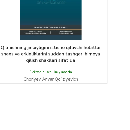
Qilmishning jinoiyligini istisno qiluvchi holatlar
shaxs va erkinliklarini suddan tashqari himoya
qilish shakllari sifatida
Elektron nusxa
,
Ilmiy maqola
Choriyev Аnvar Qoʻziyevich