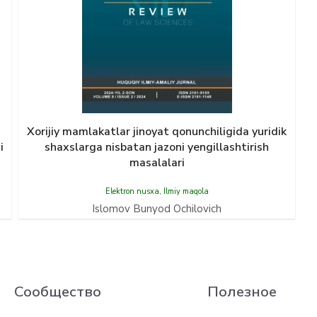
Xorijiy mamlakatlar jinoyat qonunchiligida yuridik
i
shaxslarga nisbatan jazoni yengillashtirish
masalalari
Elektron nusxa
,
Ilmiy maqola
Islomov Bunyod Ochilovich
Сообщество
Полезное