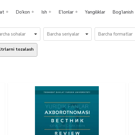
at
Do’kon
Ish
E’lonlar
Yangiliklar
Bog’lanish
ltrlarni tozalash