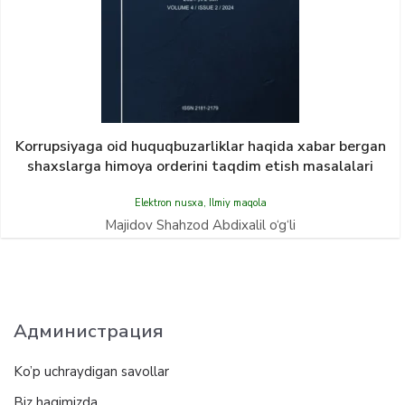
Korrupsiyaga oid huquqbuzarliklar haqida xabar bergan
shaxslarga himoya orderini taqdim etish masalalari
Elektron nusxa
,
Ilmiy maqola
Majidov Shahzod Abdixalil o‘g‘li
Администрация
Ko’p uchraydigan savollar
Biz haqimizda