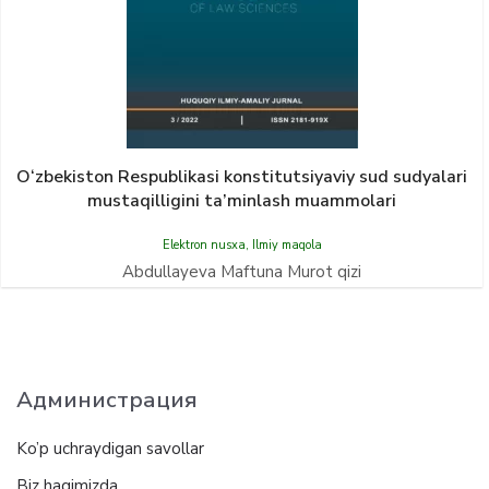
O‘zbekiston Respublikasi konstitutsiyaviy sud sudyalari
mustaqilligini ta’minlash muammolari
Elektron nusxa
,
Ilmiy maqola
Abdullayeva Maftuna Murot qizi
Администрация
Ko’p uchraydigan savollar
Biz haqimizda