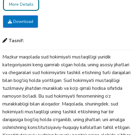
More Details
Download
Tasnif:
Mazkur maqolada sud hokimiyati mustaqilligi yuridik
kategoriyasini keng qamrab olgan holda, uning asosiy jihatlari
va chegaralari sud hokimiyatini tashkil etishning turli darajalari
bilan bog‘liq holda yoritilgan. Sud hokimiyati mustaqilligi
tuzilmaviy jihatdan murakkab va ko‘p qirrali hodisa sifatida
namoyon bo‘ladi. Bu sud hokimiyati fenomenining o‘z
murakkabligi bilan aloqador. Maqolada, shuningdek, sud
hokimiyati mustaqilligi uning tashkil etilishining har bir
darajasiga bog‘liq holda o‘rganilib, uning jihatlari, uni amalga
oshirishning konstitutsiyaviy-huquqiy kafolatlari tahlil etilgan.