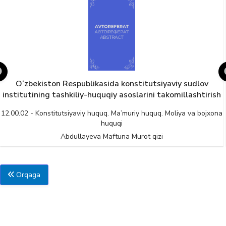
zbekiston Respublikasida konstitutsiyaviy sudlov
Huq
utining tashkiliy-huquqiy asoslarini takomillashtirish
2 - Konstitutsiyaviy huquq. Ma’muriy huquq. Moliya va bojxona
12.00.0
huquqi
Abdullayeva Maftuna Murot qizi
Orqaga