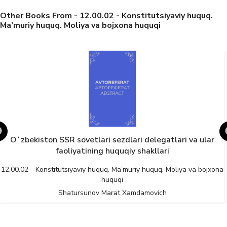
Other Books From - 12.00.02 - Konstitutsiyaviy huquq.
Ma’muriy huquq. Moliya va bojxona huquqi
vetlari sezdlari delegatlari va ular
Oʻzbekiston SSR
atining huquqiy shakllari
aviy huquq. Ma’muriy huquq. Moliya va bojxona
12.00.02 - Konstitutsiy
huquqi
rsunov Marat Xamdamovich
Guly