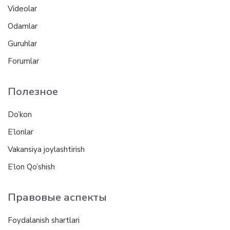
Videolar
Odamlar
Guruhlar
Forumlar
Полезное
Do’kon
E’lonlar
Vakansiya joylashtirish
E’lon Qo’shish
Правовые аспекты
Foydalanish shartlari