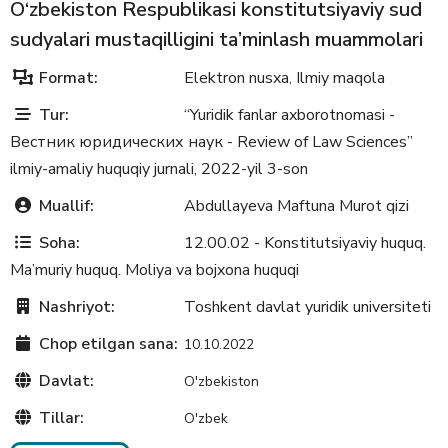
O‘zbekiston Respublikasi konstitutsiyaviy sud
sudyalari mustaqilligini ta’minlash muammolari
Format:
Elektron nusxa
Ilmiy maqola
,
Tur:
“Yuridik fanlar axborotnomasi -
Вестник юридических наук - Review of Law Sciences”
ilmiy-amaliy huquqiy jurnali, 2022-yil 3-son
Muallif:
Abdullayeva Maftuna Murot qizi
Soha:
12.00.02 - Konstitutsiyaviy huquq.
Ma’muriy huquq. Moliya va bojxona huquqi
Nashriyot:
Toshkent davlat yuridik universiteti
Chop etilgan sana:
10.10.2022
Davlat:
O'zbekiston
Tillar:
O'zbek