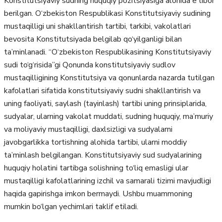
Konstitutsiyaviy sudning huquqiy pozitsiyasiga alohida e’tibor
berilgan. O‘zbekiston Respublikasi Konstitutsiyaviy sudining
mustaqilligi uni shakllantirish tartibi, tarkibi, vakolatlari
bevosita Konstitutsiyada belgilab qo‘yilganligi bilan
ta’minlanadi. “O‘zbekiston Respublikasining Konstitutsiyaviy
sudi to‘g‘risida”gi Qonunda konstitutsiyaviy sudlov
mustaqilligining Konstitutsiya va qonunlarda nazarda tutilgan
kafolatlari sifatida konstitutsiyaviy sudni shakllantirish va
uning faoliyati, saylash (tayinlash) tartibi uning prinsiplarida,
sudyalar, ularning vakolat muddati, sudning huquqiy, ma’muriy
va moliyaviy mustaqilligi, daxlsizligi va sudyalarni
javobgarlikka tortishning alohida tartibi, ularni moddiy
ta’minlash belgilangan. Konstitutsiyaviy sud sudyalarining
huquqiy holatini tartibga solishning to‘liq emasligi ular
mustaqilligi kafolatlarining izchil va samarali tizimi mavjudligi
haqida gapirishga imkon bermaydi. Ushbu muammoning
mumkin bo‘lgan yechimlari taklif etiladi.