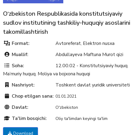
O‘zbekiston Respublikasida konstitutsiyaviy
sudlov institutining tashkiliy-huquqiy asoslarini
takomillashtirish
Format:
Avtoreferat
Elektron nusxa
,
Muallif:
Abdullayeva Maftuna Murot qizi
Soha:
12.00.02 - Konstitutsiyaviy huquq.
Ma’muriy huquq. Moliya va bojxona huquqi
Nashriyot:
Toshkent davlat yuridik universiteti
Chop etilgan sana:
01.01.2021
Davlat:
O'zbekiston
Ta'lim bosqichi:
Oliy ta'limdan keyingi ta'lim
Download