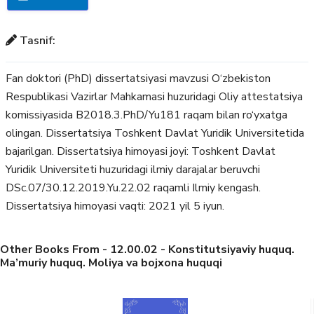
Tasnif:
Fan doktori (PhD) dissertatsiyasi mavzusi O‘zbekiston
Respublikasi Vazirlar Mahkamasi huzuridagi Oliy attestatsiya
komissiyasida B2018.3.PhD/Yu181 raqam bilan ro‘yxatga
olingan. Dissertatsiya Toshkent Davlat Yuridik Universitetida
bajarilgan. Dissertatsiya himoyasi joyi: Toshkent Davlat
Yuridik Universiteti huzuridagi ilmiy darajalar beruvchi
DSc.07/30.12.2019.Yu.22.02 raqamli Ilmiy kengash.
Dissertatsiya himoyasi vaqti: 2021 yil 5 iyun.
Other Books From - 12.00.02 - Konstitutsiyaviy huquq.
Ma’muriy huquq. Moliya va bojxona huquqi