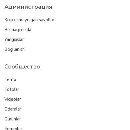
Администрация
Ko’p uchraydigan savollar
Biz haqimizda
Yangiliklar
Bog’lanish
Сообщество
Lenta
Fotolar
Videolar
Odamlar
Guruhlar
Forumlar