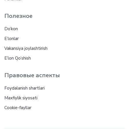
Полезное
Do’kon
E’lonlar
Vakansiya joylashtirish
E’lon Qo’shish
Правовые аспекты
Foydalanish shartlari
Maxfiylik siyosati
Cookie-fayllar