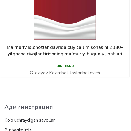
Maʼmuriy islohotlar davrida oliy taʼlim sohasini 2030-
yilgacha rivojlantirishning maʼmuriy-huquqiy jihatlari
Ilmiy maqola
Gʻoziyev Kozimbek Jovlonbekovich
Администрация
Ko’p uchraydigan savollar
Biz haqimizda