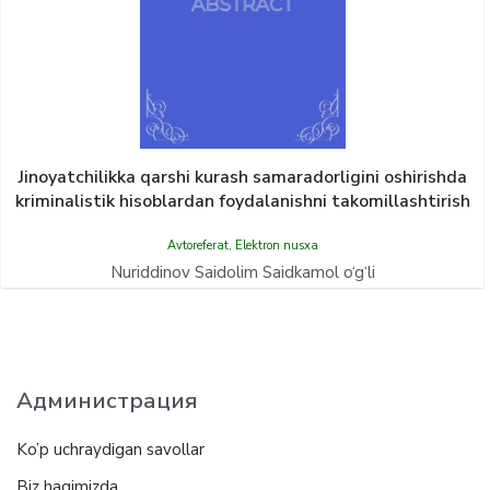
Jinoyatchilikka qarshi kurash samaradorligini oshirishda
kriminalistik hisoblardan foydalanishni takomillashtirish
Avtoreferat
,
Elektron nusxa
Nuriddinov Saidolim Saidkamol o‘g‘li
Администрация
Ko’p uchraydigan savollar
Biz haqimizda