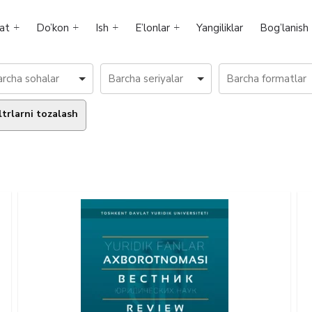
at
Do’kon
Ish
E’lonlar
Yangiliklar
Bog’lanish
ltrlarni tozalash