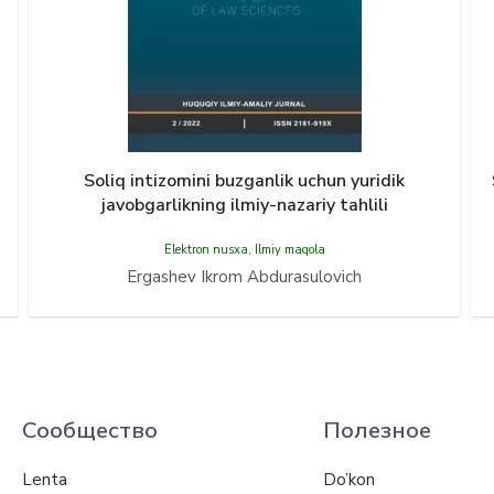
Soliq intizomini buzgаnlik uchun yuridik
jаvobgаrlikning ilmiy-nаzаriy tаhlili
Elektron nusxa
,
Ilmiy maqola
Ergashev Ikrom Аbdurasulovich
Сообщество
Полезное
Lenta
Do’kon