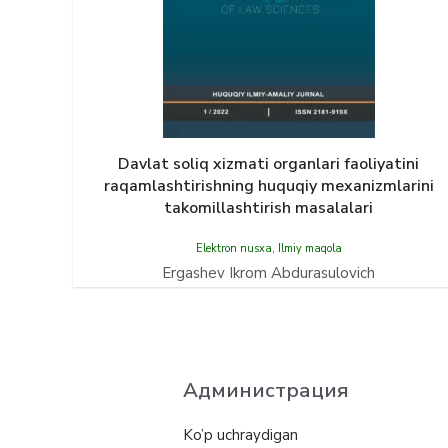
Davlat soliq xizmati organlari faoliyatini
raqamlashtirishning huquqiy mexanizmlarini
takomillashtirish masalalari
Elektron nusxa
,
Ilmiy maqola
Ergashev Ikrom Abdurasulovich
Администрация
Ko’p uchraydigan