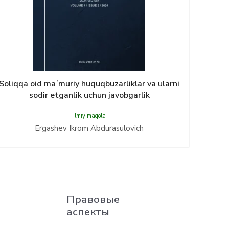
Soliqqa oid maʼmuriy huquqbuzarliklar va ularni
sodir etganlik uchun javobgarlik
Ilmiy maqola
Ergashev Ikrom Abdurasulovich
Правовые
аспекты