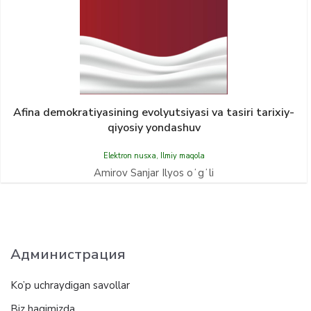
Afina demokratiyasining evolyutsiyasi va tasiri tarixiy-
qiyosiy yondashuv
Elektron nusxa
,
Ilmiy maqola
Amirov Sanjar Ilyos oʻgʻli
Администрация
Ko’p uchraydigan savollar
Biz haqimizda