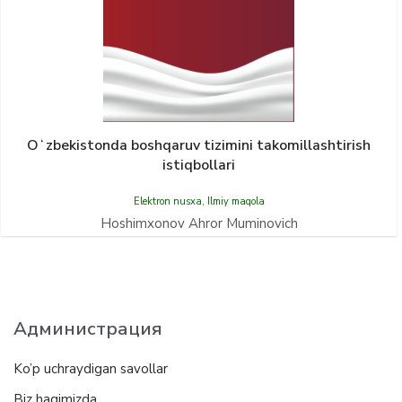
Oʻzbekistonda boshqaruv tizimini takomillashtirish
istiqbollari
Elektron nusxa
,
Ilmiy maqola
Hoshimxonov Ahror Muminovich
Администрация
Ko’p uchraydigan savollar
Biz haqimizda