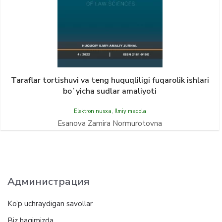
Taraflar tortishuvi va teng huquqliligi fuqarolik ishlari
boʻyicha sudlar amaliyoti
Elektron nusxa
,
Ilmiy maqola
Esanova Zamira Normurotovna
Администрация
Ko’p uchraydigan savollar
Biz haqimizda