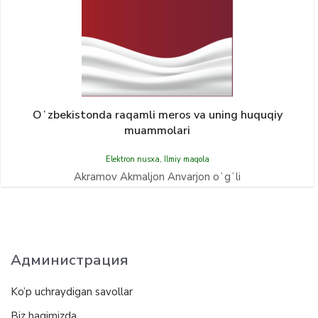
Oʻzbekistonda raqamli meros va uning huquqiy
muammolari
Elektron nusxa
,
Ilmiy maqola
Akramov Akmaljon Anvarjon oʻgʻli
Администрация
Ko’p uchraydigan savollar
Biz haqimizda