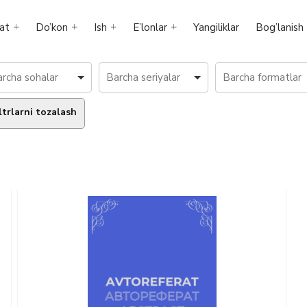
at
Do’kon
Ish
E’lonlar
Yangiliklar
Bog’lanish
ltrlarni tozalash