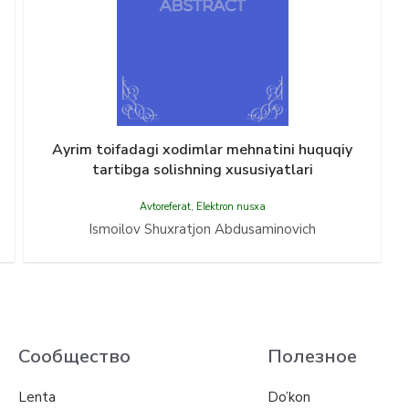
Ayrim toifadagi xodimlar mehnatini huquqiy
tartibga solishning xususiyatlari
Avtoreferat
,
Elektron nusxa
Ismoilov Shuxratjon Abdusaminovich
Сообщество
Полезное
Lenta
Do’kon