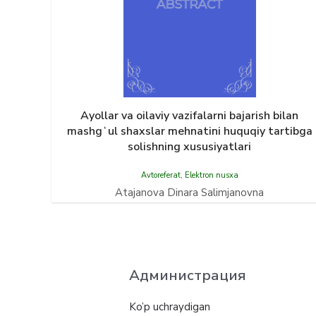
Ayollar va oilaviy vazifalarni bajarish bilan
mashgʻul shaxslar mehnatini huquqiy tartibga
solishning xususiyatlari
Avtoreferat
,
Elektron nusxa
Atajanova Dinara Salimjanovna
Администрация
Ko’p uchraydigan