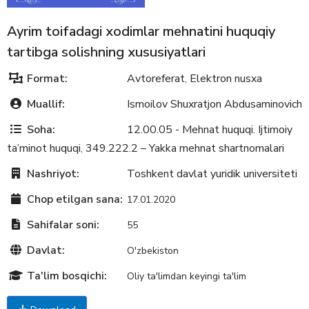
Ayrim toifadagi xodimlar mehnatini huquqiy
tartibga solishning xususiyatlari
Format:
Avtoreferat
Elektron nusxa
,
Muallif:
Ismoilov Shuxratjon Abdusaminovich
Soha:
12.00.05 - Mehnat huquqi. Ijtimoiy
ta’minot huquqi
349.222.2 – Yakka mehnat shartnomalari
,
Nashriyot:
Toshkent davlat yuridik universiteti
Chop etilgan sana:
17.01.2020
Sahifalar soni:
55
Davlat:
O'zbekiston
Ta'lim bosqichi:
Oliy ta'limdan keyingi ta'lim