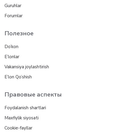
Guruhlar
Forumlar
Полезное
Do’kon
E’lonlar
Vakansiya joylashtirish
E’lon Qo’shish
Правовые аспекты
Foydalanish shartlari
Maxfiylik siyosati
Cookie-fayllar