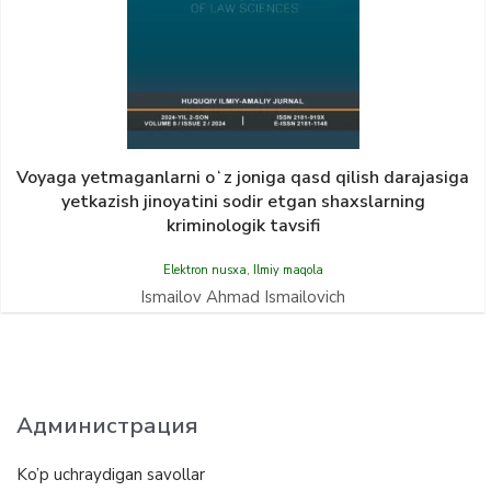
Voyaga yetmaganlarni oʻz joniga qasd qilish darajasiga
yetkazish jinoyatini sodir etgan shaxslarning
kriminologik tavsifi
Elektron nusxa
,
Ilmiy maqola
Ismailov Ahmad Ismailovich
Администрация
Ko’p uchraydigan savollar