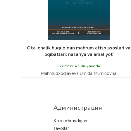
Ota-onalik huquqidan mahrum etish asoslari va
oqibatlari: nazariya va amaliyot
Elektron nusxa
,
Ilmiy maqola
Mahmudxodjayeva Umida Muminovna
Администрация
Ko’p uchraydigan
savollar