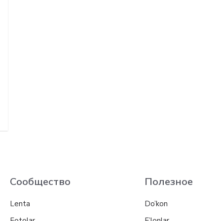
Сообщество
Полезное
Lenta
Do’kon
Fotolar
E’lonlar