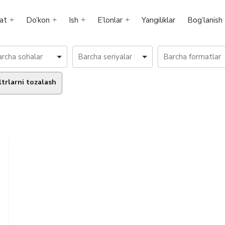
at
Do’kon
Ish
E’lonlar
Yangiliklar
Bog’lanish
ltrlarni tozalash