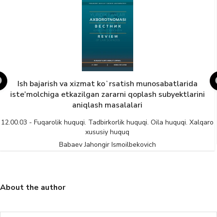
tlarida
Ipak qurti pilla xomashyosini tayyorlash va 
ektlarini
berishning huquqiy tartibga solinishi
12.00.03 - Fuqarolik huquqi. Tadbirkorlik huquqi. Oila h
xususiy huquq
uquqi. Xalqaro
Saidahmedov S M
About the author