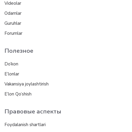
Videolar
Odamlar
Guruhlar
Forumlar
Полезное
Do’kon
E’lonlar
Vakansiya joylashtirish
E’lon Qo’shish
Правовые аспекты
Foydalanish shartlari