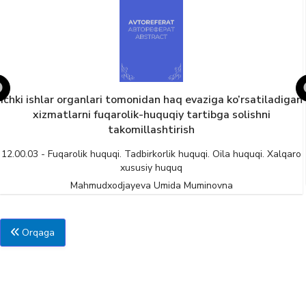
ziga ko’rsatiladigan
Ota-ona va bolalar o‘rtasidagi munosab
tibga solishni
fuqaroviy-huquqiy tartibga solishni 
12.00.03 - Fuqarolik huquqi. Tadbirkorlik huquq
xususiy huquq
i. Oila huquqi. Xalqaro
Mahmudxodjayeva Umida Mum
inovna
Orqaga