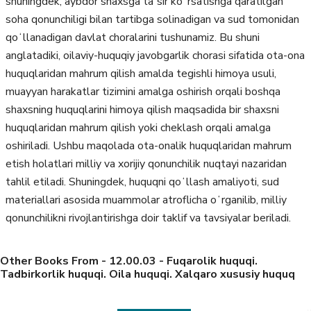
shuningdek, aybdor shaxsga taʼsir koʻrsatishga qaratilgan
soha qonunchiligi bilan tartibga solinadigan va sud tomonidan
qoʻllanadigan davlat choralarini tushunamiz. Bu shuni
anglatadiki, oilaviy-huquqiy javobgarlik chorasi sifatida ota-ona
huquqlaridan mahrum qilish amalda tegishli himoya usuli,
muayyan harakatlar tizimini amalga oshirish orqali boshqa
shaxsning huquqlarini himoya qilish maqsadida bir shaxsni
huquqlaridan mahrum qilish yoki cheklash orqali amalga
oshiriladi. Ushbu maqolada ota-onalik huquqlaridan mahrum
etish holatlari milliy va xorijiy qonunchilik nuqtayi nazaridan
tahlil etiladi. Shuningdek, huquqni qoʻllash amaliyoti, sud
materiallari asosida muammolar atroflicha oʻrganilib, milliy
qonunchilikni rivojlantirishga doir taklif va tavsiyalar beriladi.
Other Books From - 12.00.03 - Fuqarolik huquqi.
Tadbirkorlik huquqi. Oila huquqi. Xalqaro xususiy huquq