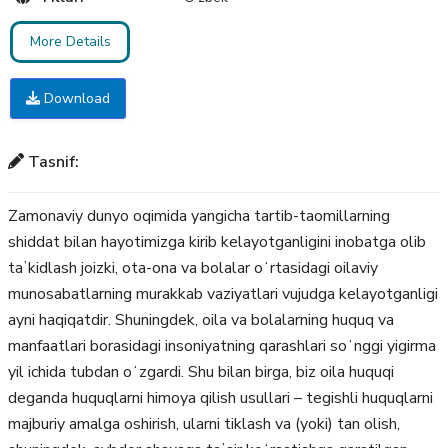
More Details
Download
Tasnif:
Zamonaviy dunyo oqimida yangicha tartib-taomillarning
shiddat bilan hayotimizga kirib kelayotganligini inobatga olib
taʼkidlash joizki, ota-ona va bolalar oʻrtasidagi oilaviy
munosabatlarning murakkab vaziyatlari vujudga kelayotganligi
ayni haqiqatdir. Shuningdek, oila va bolalarning huquq va
manfaatlari borasidagi insoniyatning qarashlari soʻnggi yigirma
yil ichida tubdan oʻzgardi. Shu bilan birga, biz oila huquqi
deganda huquqlarni himoya qilish usullari – tegishli huquqlarni
majburiy amalga oshirish, ularni tiklash va (yoki) tan olish,