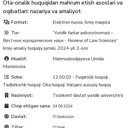
Ota-onalik huquqidan mahrum etish asoslari va
oqibatlari: nazariya va amaliyot
Format:
Elektron nusxa
Ilmiy maqola
,
Tur:
“Yuridik fanlar axborotnomasi -
Вестник юридических наук - Review of Law Sciences”
ilmiy-amaliy huquqiy jurnali, 2024-yil 2-son
Muallif:
Mahmudxodjayeva Umida
Muminovna
Soha:
12.00.03 - Fuqarolik huquqi.
Tadbirkorlik huquqi. Oila huquqi. Xalqaro xususiy huquq
Nashriyot:
Toshkent davlat yuridik universiteti
Chop etilgan sana:
24.06.2024
Davlat:
O'zbekiston
Tillar:
O'zbek