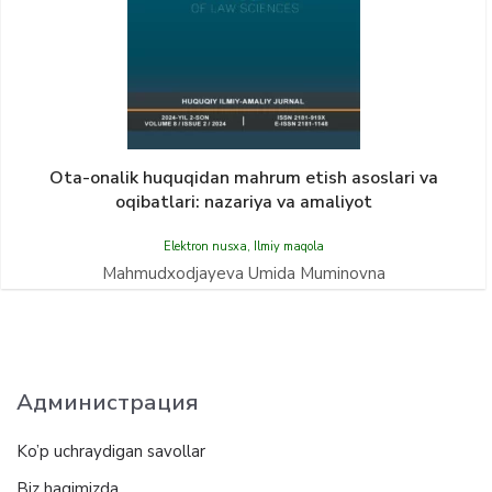
Ota-onalik huquqidan mahrum etish asoslari va
oqibatlari: nazariya va amaliyot
Elektron nusxa
,
Ilmiy maqola
Mahmudxodjayeva Umida Muminovna
Администрация
Ko’p uchraydigan savollar
Biz haqimizda