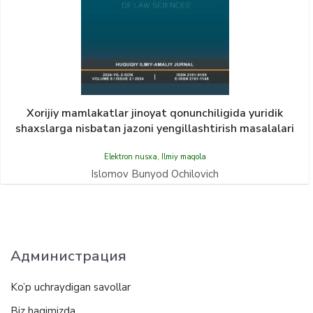
Xorijiy mamlakatlar jinoyat qonunchiligida yuridik
shaxslarga nisbatan jazoni yengillashtirish masalalari
Elektron nusxa
,
Ilmiy maqola
Islomov Bunyod Ochilovich
Администрация
Ko’p uchraydigan savollar
Biz haqimizda