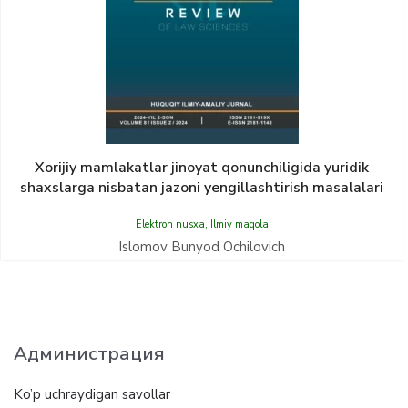
Xorijiy mamlakatlar jinoyat qonunchiligida yuridik
shaxslarga nisbatan jazoni yengillashtirish masalalari
Elektron nusxa
,
Ilmiy maqola
Islomov Bunyod Ochilovich
Администрация
Ko’p uchraydigan savollar