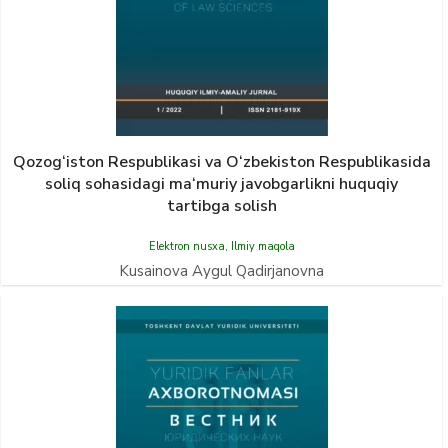
Qozog‘iston Respublikаsi vа O‘zbekiston Respublikаsidа
soliq sohаsidаgi mа‘muriy jаvobgаrlikni huquqiy
tаrtibgа solish
Elektron nusxa
,
Ilmiy maqola
Kusainova Aygul Qadirjanovna