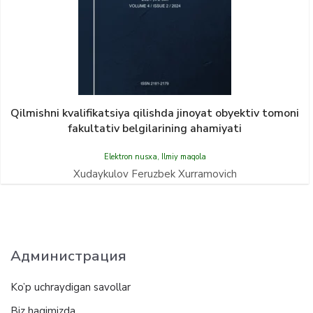
Qilmishni kvalifikatsiya qilishda jinoyat obyektiv tomoni
fakultativ belgilarining ahamiyati
Elektron nusxa
,
Ilmiy maqola
Xudaykulov Feruzbek Xurramovich
Администрация
Ko’p uchraydigan savollar
Biz haqimizda