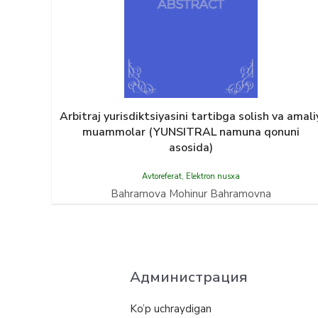
Arbitraj yurisdiktsiyasini tartibga solish va amali
muammolar (YUNSITRAL namuna qonuni
asosida)
Avtoreferat
,
Elektron nusxa
Bahramova Mohinur Bahramovna
Администрация
Ko’p uchraydigan