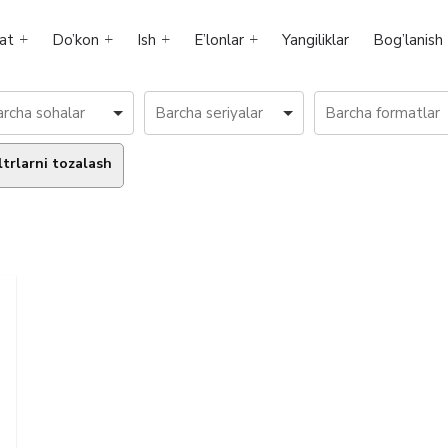
at
Do’kon
Ish
E’lonlar
Yangiliklar
Bog’lanish
ltrlarni tozalash