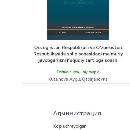
Qozog‘iston Respublikаsi vа O‘zbekiston
Respublikаsidа soliq sohаsidаgi mа‘muriy
jаvobgаrlikni huquqiy tаrtibgа solish
Elektron nusxa
,
Ilmiy maqola
Kusainova Aygul Qadirjanovna
Администрация
Ko’p uchraydigan