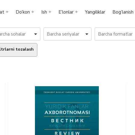
at
Do’kon
Ish
E’lonlar
Yangiliklar
Bog’lanish
ltrlarni tozalash