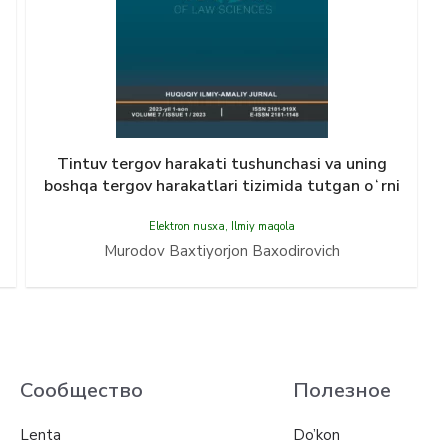
Tintuv tergov harakati tushunchasi va uning
boshqa tergov harakatlari tizimida tutgan oʻrni
Elektron nusxa
,
Ilmiy maqola
Murodov Baxtiyorjon Baxodirovich
Сообщество
Полезное
Lenta
Do’kon