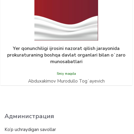
Yer qonunсhiligi ijrosini nazorat qilish jarayonida
prokuraturaning boshqa davlat organlari bilan oʻzaro
munosabatlari
Ilmiy maqola
Abduxakimov Murodullo Togʻayevich
Администрация
Ko’p uchraydigan savollar