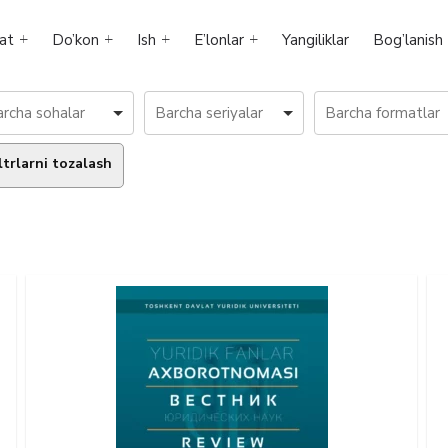
at
Do’kon
Ish
E’lonlar
Yangiliklar
Bog’lanish
ltrlarni tozalash