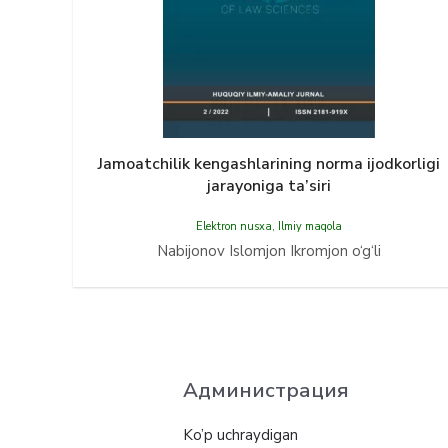
Jamoatchilik kengashlarining norma ijodkorligi
jarayoniga ta’siri
Elektron nusxa
,
Ilmiy maqola
Nabijonov Islomjon Ikromjon o‘g‘li
Администрация
Ko’p uchraydigan