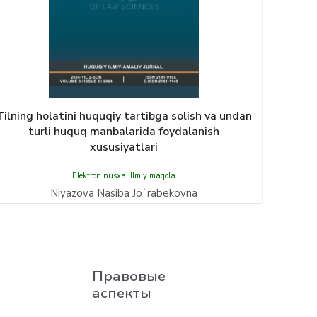
Tilning holatini huquqiy tartibga solish va undan
turli huquq manbalarida foydalanish
xususiyatlari
Elektron nusxa
,
Ilmiy maqola
Niyazova Nasiba Joʻrabekovna
Правовые
аспекты