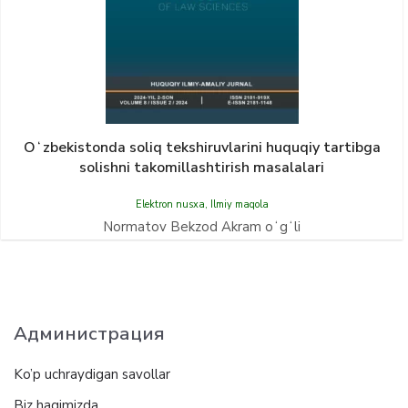
Oʻzbekistonda soliq tekshiruvlarini huquqiy tartibga
solishni takomillashtirish masalalari
Elektron nusxa
,
Ilmiy maqola
Normatov Bekzod Akram oʻgʻli
Администрация
Ko’p uchraydigan savollar
Biz haqimizda