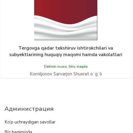
Tergovga qadar tekshiruv ishtirokchilari va
subyektlarining huquqiy maqomi hamda vakolatlari
Elektron nusxa
,
Ilmiy maqola
Komiljonov Sarvarjon Shuxrat oʻgʻli
Администрация
Ko’p uchraydigan savollar
Biz haqimizda