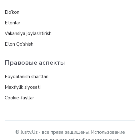
Do’kon
E’lonlar
Vakansiya joylashtirish
E’lon Qo’shish
Правовые аспекты
Foydalanish shartlari
Maxfiylik siyosati
Cookie-fayllar
© Justy.Uz - все права защищены. Использование