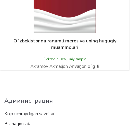
Oʻzbekistonda raqamli meros va uning huquqiy
muammolari
Elektron nusxa
,
Ilmiy maqola
Akramov Akmaljon Anvarjon oʻgʻli
Администрация
Ko’p uchraydigan savollar
Biz haqimizda