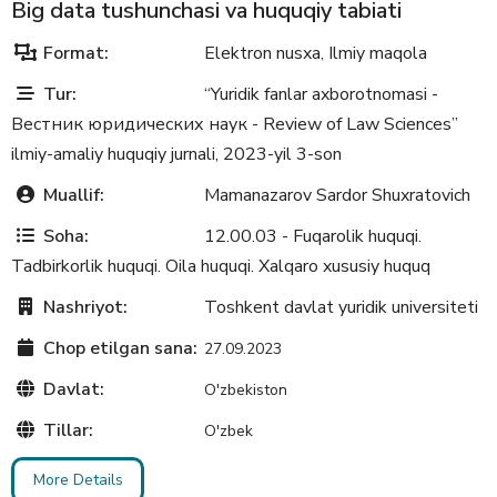
Big data tushunchasi va huquqiy tabiati
Format:
Elektron nusxa
Ilmiy maqola
,
Tur:
“Yuridik fanlar axborotnomasi -
Вестник юридических наук - Review of Law Sciences”
ilmiy-amaliy huquqiy jurnali, 2023-yil 3-son
Muallif:
Mamanazarov Sardor Shuxratovich
Soha:
12.00.03 - Fuqarolik huquqi.
Tadbirkorlik huquqi. Oila huquqi. Xalqaro xususiy huquq
Nashriyot:
Toshkent davlat yuridik universiteti
Chop etilgan sana:
27.09.2023
Davlat:
O'zbekiston
Tillar:
O'zbek
More Details