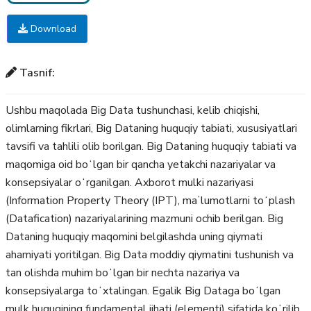
Download
Tasnif:
Ushbu maqolada Big Data tushunchasi, kelib chiqishi,
olimlarning fikrlari, Big Dataning huquqiy tabiati, xususiyatlari
tavsifi va tahlili olib borilgan. Big Dataning huquqiy tabiati va
maqomiga oid boʻlgan bir qancha yetakchi nazariyalar va
konsepsiyalar oʻrganilgan. Axborot mulki nazariyasi
(Information Property Theory (IPT), maʼlumotlarni toʻplash
(Datafication) nazariyalarining mazmuni ochib berilgan. Big
Dataning huquqiy maqomini belgilashda uning qiymati
ahamiyati yoritilgan. Big Data moddiy qiymatini tushunish va
tan olishda muhim boʻlgan bir nechta nazariya va
konsepsiyalarga toʻxtalingan. Egalik Big Dataga boʻlgan
mulk huquqining fundamental jihati (elementi) sifatida koʻrilib,