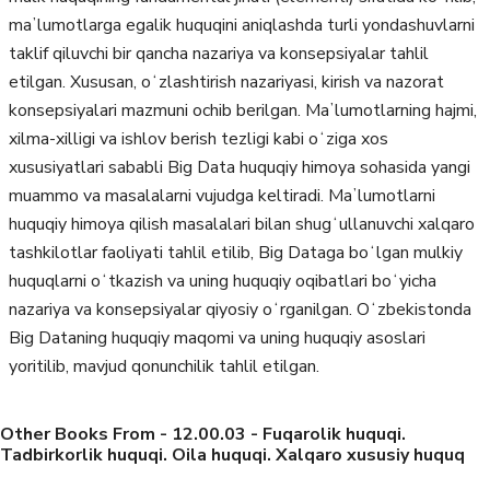
maʼlumotlarga egalik huquqini aniqlashda turli yondashuvlarni
taklif qiluvchi bir qancha nazariya va konsepsiyalar tahlil
etilgan. Xususan, oʻzlashtirish nazariyasi, kirish va nazorat
konsepsiyalari mazmuni ochib berilgan. Maʼlumotlarning hajmi,
xilma-xilligi va ishlov berish tezligi kabi oʻziga xos
xususiyatlari sababli Big Data huquqiy himoya sohasida yangi
muammo va masalalarni vujudga keltiradi. Maʼlumotlarni
huquqiy himoya qilish masalalari bilan shugʻullanuvchi xalqaro
tashkilotlar faoliyati tahlil etilib, Big Dataga boʻlgan mulkiy
huquqlarni oʻtkazish va uning huquqiy oqibatlari boʻyicha
nazariya va konsepsiyalar qiyosiy oʻrganilgan. Oʻzbekistonda
Big Dataning huquqiy maqomi va uning huquqiy asoslari
yoritilib, mavjud qonunchilik tahlil etilgan.
Other Books From - 12.00.03 - Fuqarolik huquqi.
Tadbirkorlik huquqi. Oila huquqi. Xalqaro xususiy huquq