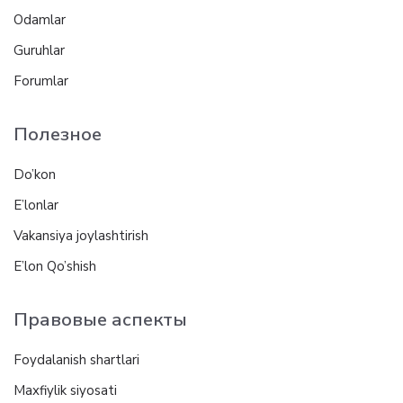
Odamlar
Guruhlar
Forumlar
Полезное
Do’kon
E’lonlar
Vakansiya joylashtirish
E’lon Qo’shish
Правовые аспекты
Foydalanish shartlari
Maxfiylik siyosati